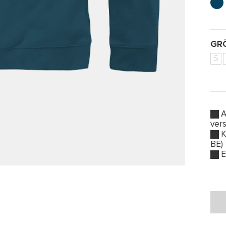
GRÖ
S
A
ver
K
BE)
E