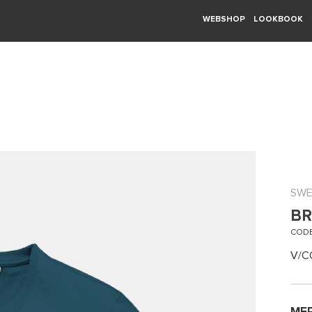
WEBSHOP
LOOKBOOK
SWE
BR
CODE
V/C