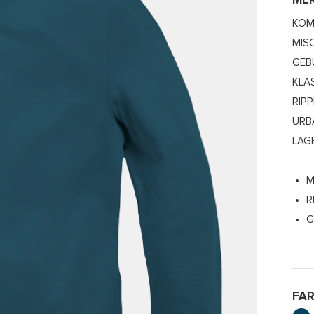
ME
KOM
MIS
GEB
KLA
RIP
URB
LAG
M
R
G
FA