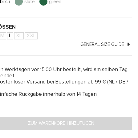
birch
slate
green
SSEN
M
L
XL
XXL
GENERAL SIZE GUIDE
n Werktagen vor 15:00 Uhr bestellt, wird am selben Tag
sendet
ostenloser Versand bei Bestellungen ab 99 € (NL / DE /
infache Rückgabe innerhalb von 14 Tagen
ZUM WARENKORB HINZUFÜGEN