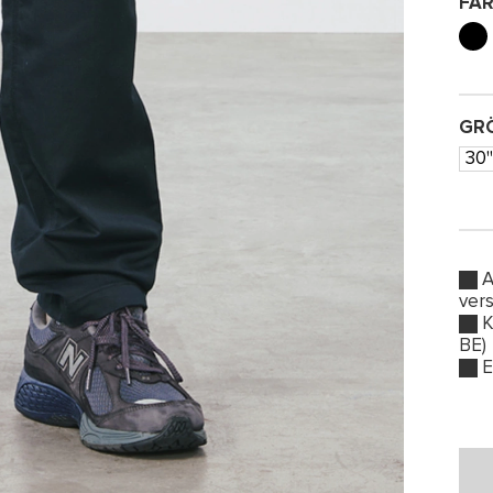
FA
GRÖ
30'
A
ver
K
BE)
E