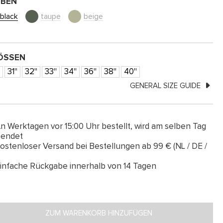
RBEN
black
taupe
beige
SSEN
'
31''
32''
33''
34''
36''
38''
40''
GENERAL SIZE GUIDE
n Werktagen vor 15:00 Uhr bestellt, wird am selben Tag
sendet
ostenloser Versand bei Bestellungen ab 99 € (NL / DE /
infache Rückgabe innerhalb von 14 Tagen
ZUM WARENKORB HINZUFÜGEN