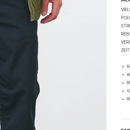
ME
VIE
POL
STR
REI
RLE
ITL
6
W
R
G
R