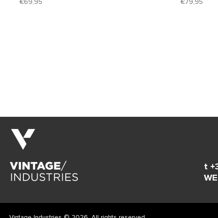
69,95
79,95
t +
WE
Vintage Industries © 2026. All rights reserved