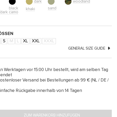
dark
woodland
e
black
sand
khaki
dark camo
SSEN
S
M
L
XL
XXL
XXXL
GENERAL SIZE GUIDE
n Werktagen vor 15:00 Uhr bestellt, wird am selben Tag
sendet
ostenloser Versand bei Bestellungen ab 99 € (NL / DE /
infache Rückgabe innerhalb von 14 Tagen
ZUM WARENKORB HINZUFÜGEN