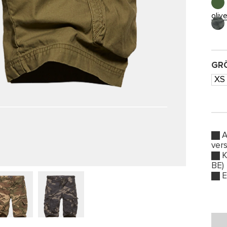
oliv
GRÖ
XS
A
ver
K
BE)
E