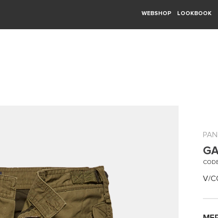
WEBSHOP
LOOKBOOK
PAN
G
CODE
V/C