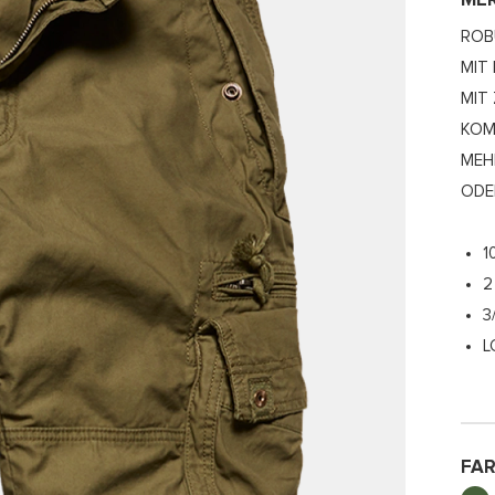
ME
ROB
MIT
MIT
KOM
MEH
ODE
1
2
3
L
FA