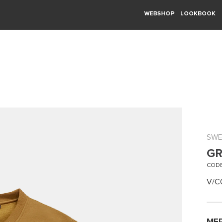
WEBSHOP
LOOKBOOK
SWE
GR
CODE
V/C