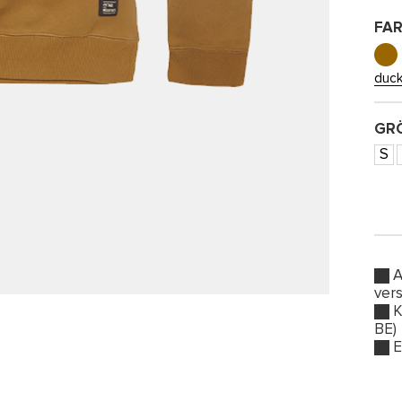
FA
duc
GRÖ
S
A
ver
K
BE)
E