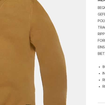
ME
BEQ
GEF
POL
TRA
RIP
FOR
EIN
BIET
8
I
R
R