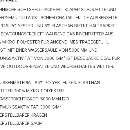
RKMALE
HNISCHE SOFTSHELL-JACKE MIT KLARER SILHOUETTE UND
ERNEM UTILITARISTISCHEM CHARAKTER. DIE AUSSENSEITE A
94% POLYESTER UND 6% ELASTHAN BIETET HALTBARKEIT U
BEWEGUNGSFREIHEIT, WÄHREND DAS INNENFUTTER AUS 1
 MIKRO-POLYESTER FÜR ANGENEHMES TRAGEGEFÜHL S
T. MIT EINER WASSERSÄULE VON 5000 MM UND A
NGSAKTIVITÄT VON 3000 G/M² IST DIESE JACKE IDEAL FÜR A
VE OUTDOOR-EINSÄTZE UND WECHSELHAFTES WETTER.
USSENMATERIAL: 94% POLYESTER / 6% ELASTHAN
UTTER: 100% MIKRO-POLYESTER
ASSERDICHTIGKEIT: 5000 MM/H2O
TMUNGSAKTIVITÄT: 3000 G/M²
ERSTELLBARER KRAGEN
ERSTELLBARER SAUM