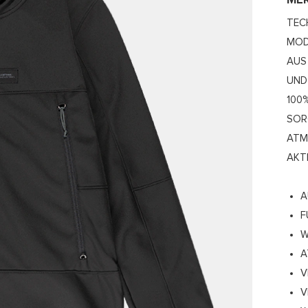
ME
TEC
MOD
US 
ND 
00%
ORG
TMU
KTI
A
F
W
A
V
V