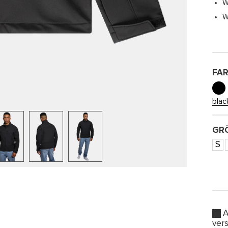
W
W
FA
blac
GRÖ
S
A
ver