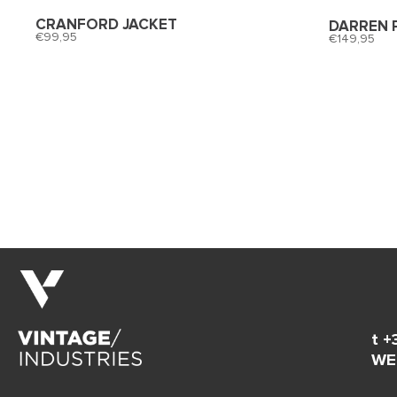
CRANFORD JACKET
DARREN 
99,95
149,95
t +
WE