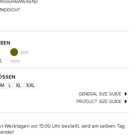
ASSERABWEISEND
INDDICHT
RBEN
dark
k
olive
SSEN
M
L
XL
XXL
GENERAL SIZE GUIDE
PRODUCT SIZE GUIDE
n Werktagen vor 15:00 Uhr bestellt, wird am selben Tag
sendet