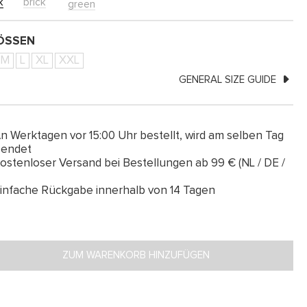
k
brick
green
SSEN
M
L
XL
XXL
GENERAL SIZE GUIDE
n Werktagen vor 15:00 Uhr bestellt, wird am selben Tag
sendet
ostenloser Versand bei Bestellungen ab 99 € (NL / DE /
infache Rückgabe innerhalb von 14 Tagen
ZUM WARENKORB HINZUFÜGEN