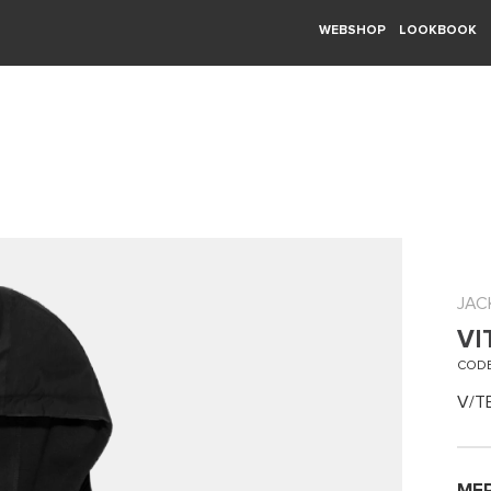
WEBSHOP
LOOKBOOK
JAC
VI
CODE
V/T