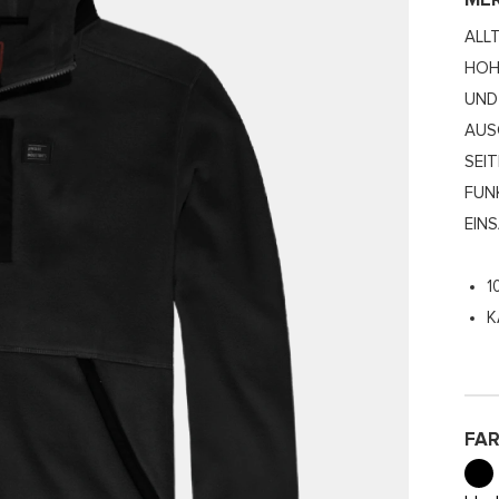
ME
ALL
HOH
UND
AUS
SEI
UNK
INS
1
K
FA