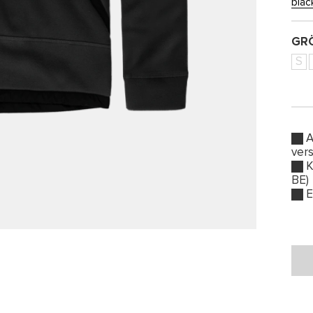
blac
GRÖ
S
A
ver
K
BE)
E