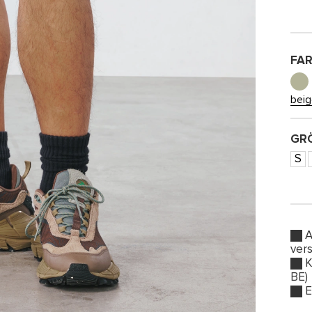
FA
bei
GRÖ
S
A
ver
K
BE)
E