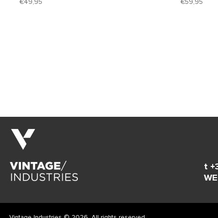
49,95
59,95
t +
WE
Vintage Industries © 2026. All rights reserved