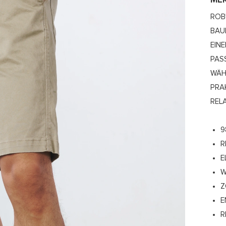
ME
ROB
BAU
EIN
PAS
WÄH
RAK
ELA
9
R
E
W
Z
E
R