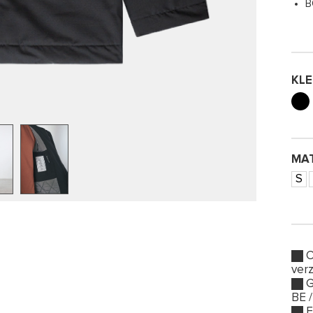
B
KL
MA
S
O
ver
G
BE /
E