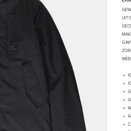
EI
GEW
UIT
GEC
MAK
G/M
ZOR
WEE
1
1
G
G
W
A
C