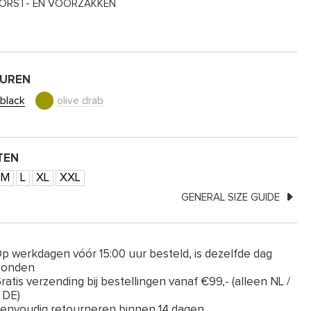
ORST- EN VOORZAKKEN
EUREN
black
olive drab
TEN
M
L
XL
XXL
GENERAL SIZE GUIDE
p werkdagen vóór 15:00 uur besteld, is dezelfde dag
zonden
ratis verzending bij bestellingen vanaf €99,- (alleen NL /
 DE)
envoudig retourneren binnen 14 dagen