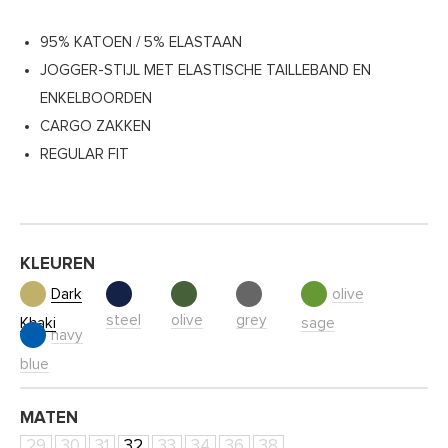
95% KATOEN / 5% ELASTAAN
JOGGER-STIJL MET ELASTISCHE TAILLEBAND EN
ENKELBOORDEN
CARGO ZAKKEN
REGULAR FIT
KLEUREN
Dark
olive
steel
olive
grey
Khaki
sage
navy
blue
MATEN
29
30
31
32
33
34
36
38